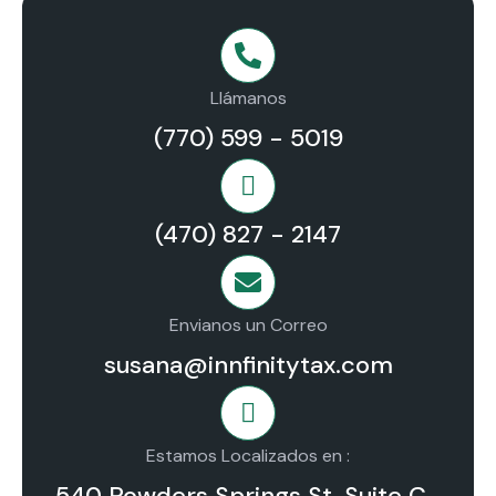
Llámanos
(770) 599 - 5019
(470) 827 - 2147
Envianos un Correo
susana@innfinitytax.com
Estamos Localizados en :
540 Powders Springs St. Suite C-