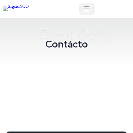
Contácto
Contácto