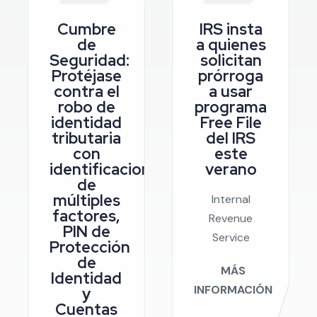
Cumbre
IRS insta
de
a quienes
Seguridad:
solicitan
Protéjase
prórroga
contra el
a usar
robo de
programa
identidad
Free File
tributaria
del IRS
con
este
identificaciones
verano
de
múltiples
Internal
factores,
Revenue
PIN de
Service
Protección
de
MÁS
Identidad
INFORMACIÓN
y
Cuentas