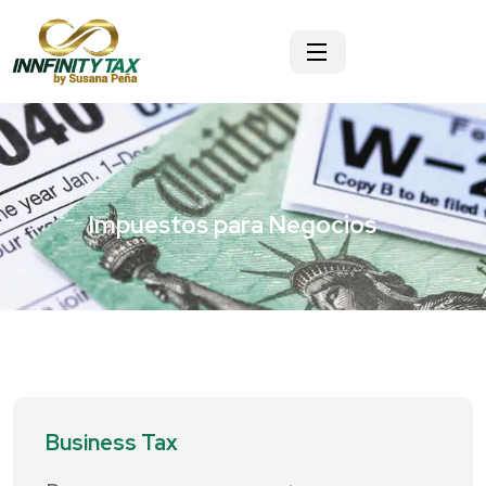
innfinitytax
Impuestos para Negocios
Business Tax